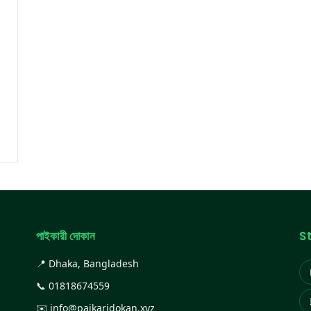
পাইকারী দোকান
S
📍 Dhaka, Bangladesh
📞
01818674559
✉️
info@paikaridokan.xyz