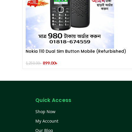
Nokia 110 Dual Sim Button Mobile (Refurbished)
899.00
৳
1,250.00
৳
Quick Access
Shop Now
My Account
Our Blog