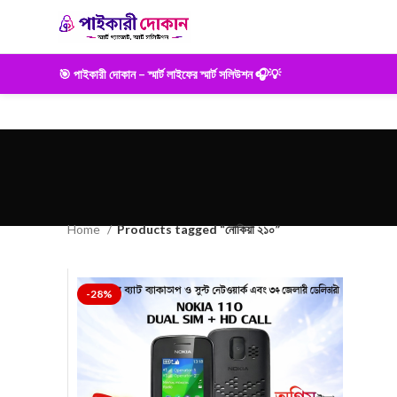
🎯 পাইকারী দোকান – স্মার্ট লাইফের স্মার্ট সলিউশন 🎧💡
Home
Products tagged “নোকিয়া ২১০”
-28%