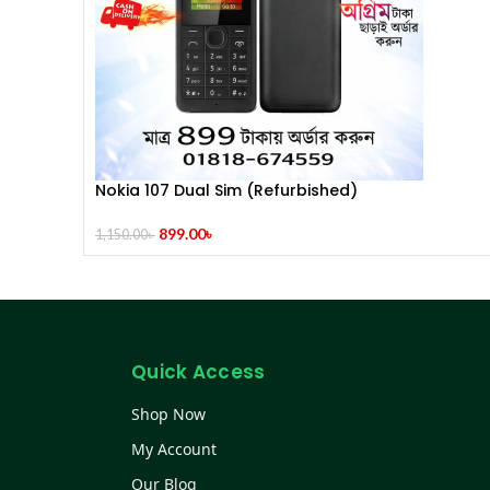
Nokia 107 Dual Sim (Refurbished)
899.00
৳
1,150.00
৳
Quick Access
Shop Now
My Account
Our Blog