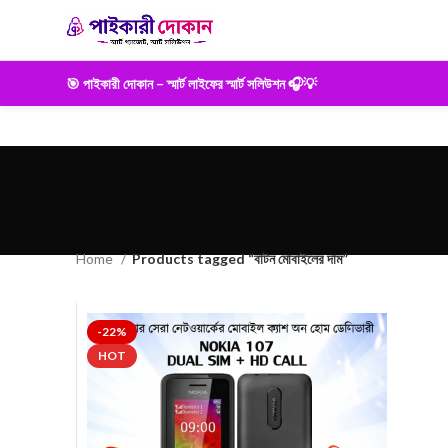
🎯 পাইকারী দোকান – স্মার্ট লাইফের স্মার্ট সলিউশন 🎧💡
Home
Products tagged “বাটন মোবাইলের দাম”
-22%
HOT