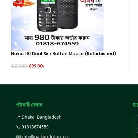
Nokia 110 Dual Sim Button Mobile (Refurbished)
899.00
৳
1,250.00
৳
পাইকারী দোকান
S
📍 Dhaka, Bangladesh
📞
01818674559
✉️
info@paikaridokan.xyz