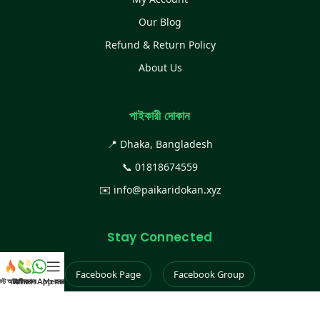
Our Blog
Refund & Return Policy
About Us
পাইকারী দোকান
📍 Dhaka, Bangladesh
📞
01818674559
✉️
info@paikaridokan.xyz
Stay Connected
Facebook Page
Facebook Group
েস্ট আইটেম
WhatsApp করুন
কল করুন
Menu
Instagram
TikTok
YouTube