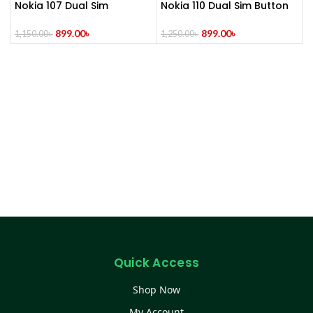
Nokia 107 Dual Sim
Nokia 110 Dual Sim Button
(Refurbished)
Mobile (Refurbished)
899.00
৳
899.00
৳
1,150.00
৳
1,250.00
৳
Quick Access
Shop Now
My Account