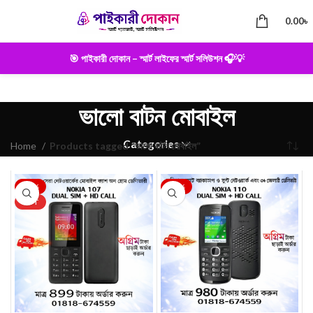
0.00
৳
🎯 পাইকারী দোকান – স্মার্ট লাইফের স্মার্ট সলিউশন 🎧💡
ভালো বাটন মোবাইল
Categories
Home
Products tagged “ভালো বাটন মোবাইল”
-22%
-28%
HOT