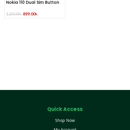
Nokia 110 Dual Sim Button
Mobile (Refurbished)
899.00
৳
1,250.00
৳
Quick Access
Shop Now
My Account