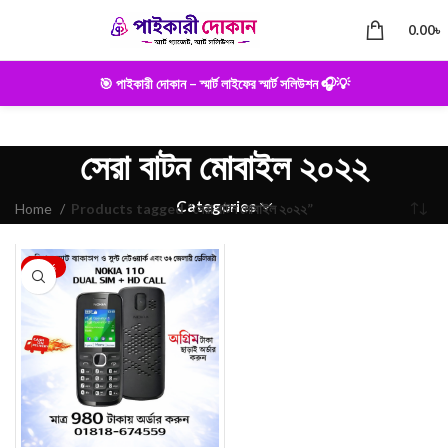
0.00
৳
🎯 পাইকারী দোকান – স্মার্ট লাইফের স্মার্ট সলিউশন 🎧💡
সেরা বাটন মোবাইল ২০২২
Categories
Home
Products tagged “সেরা বাটন মোবাইল ২০২২”
-28%