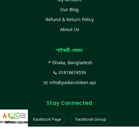
Our Blog
Refund & Return Policy
About Us
পাইকারী দোকান
📍 Dhaka, Bangladesh
📞
01818674559
✉️
info@paikaridokan.xyz
Stay Connected
Facebook Page
Facebook Group
েস্ট আইটেম
WhatsApp করুন
কল করুন
Menu
Instagram
TikTok
YouTube