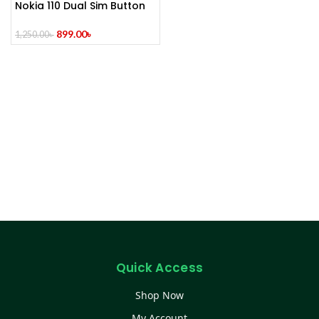
Nokia 110 Dual Sim Button
Mobile (Refurbished)
899.00
৳
1,250.00
৳
Quick Access
Shop Now
My Account