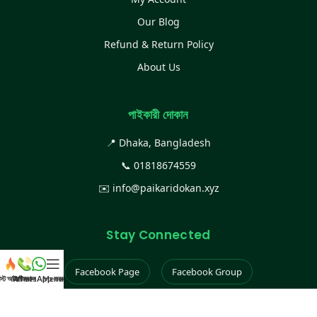
Our Blog
Refund & Return Policy
About Us
পাইকারী দোকান
📍 Dhaka, Bangladesh
📞
01818674559
✉️
info@paikaridokan.xyz
Stay Connected
Facebook Page
Facebook Group
েস্ট আইটেম
WhatsApp করুন
কল করুন
Menu
Instagram
TikTok
YouTube