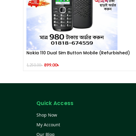
Nokia 110 Dual Sim Button Mobile (Refurbished)
899.00
৳
1,250.00
৳
Quick Access
Shop Now
My Account
Our Blog