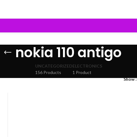
nokia 110 antigo
UNCATEGORIZED
ELECTRONICS
156 Products
1 Product
Show