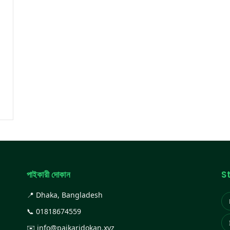
পাইকারী দোকান
S
📍 Dhaka, Bangladesh
📞
01818674559
✉️
info@paikaridokan.xyz