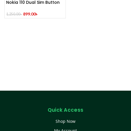
Nokia 110 Dual Sim Button
Mobile (Refurbished)
899.00
৳
1,250.00
৳
Quick Access
Shop Now
My Account