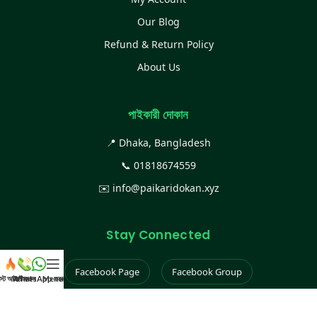
Our Blog
Refund & Return Policy
About Us
পাইকারী দোকান
📍 Dhaka, Bangladesh
📞
01818674559
✉️
info@paikaridokan.xyz
Stay Connected
Facebook Page
Facebook Group
েস্ট আইটেম
WhatsApp করুন
কল করুন
Menu
Instagram
TikTok
YouTube