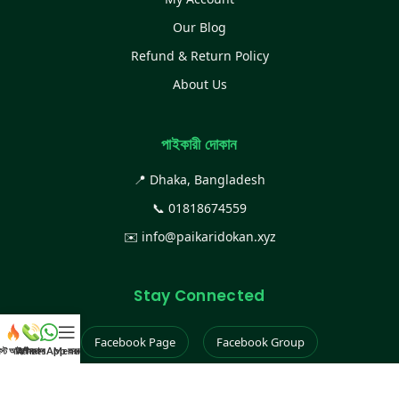
Our Blog
Refund & Return Policy
About Us
পাইকারী দোকান
📍 Dhaka, Bangladesh
📞
01818674559
✉️
info@paikaridokan.xyz
Stay Connected
Facebook Page
Facebook Group
েস্ট আইটেম
WhatsApp করুন
কল করুন
Menu
Instagram
TikTok
YouTube