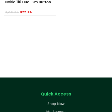
Nokia 110 Dual Sim Button
Mobile (Refurbished)
899.00
৳
1,250.00
৳
Quick Access
Shop Now
My Account