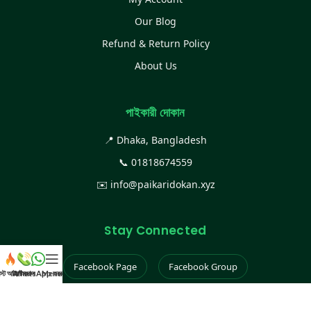
Our Blog
Refund & Return Policy
About Us
পাইকারী দোকান
📍 Dhaka, Bangladesh
📞
01818674559
✉️
info@paikaridokan.xyz
Stay Connected
Facebook Page
Facebook Group
েস্ট আইটেম
WhatsApp করুন
কল করুন
Menu
Instagram
TikTok
YouTube