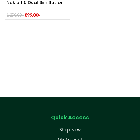
Nokia 110 Dual Sim Button
Mobile (Refurbished)
899.00
৳
1,250.00
৳
Quick Access
Shop Now
My Account