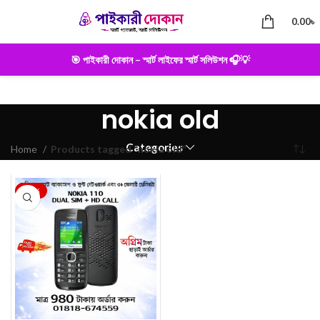
0.00
৳
🎯 পাইকারী দোকান – স্মার্ট লাইফের স্মার্ট সলিউশন 🎧💡
nokia old
Categories
Home
Products tagged “nokia old”
-28%