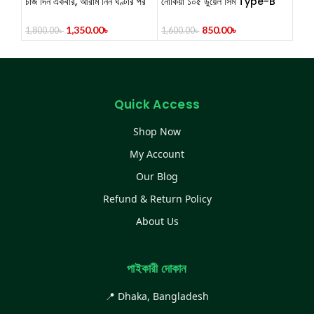
চার্জ দিন একবার, আরাম নিন ঘণ্টার পর
নোকিয়া ১০৫ ডুয়েল সিম Type-B
ঘণ্টা!JYSUPER JY-2516
চার্জারের বাটন মোবাইল
Professional Mini Fan –
1,350.00
৳
850.00
৳
1,800.00
৳
1,600.00
৳
(4000mAh)
Quick Access
Shop Now
My Account
Our Blog
Refund & Return Policy
About Us
পাইকারী দোকান
📍 Dhaka, Bangladesh