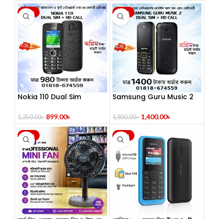
-28%
-22%
Nokia 110 Dual Sim
Samsung Guru Music 2
Button Mobile
Feature Phone
(Refurbished)
899.00
৳
1,400.00
৳
1,250.00
৳
1,800.00
৳
-25%
-47%