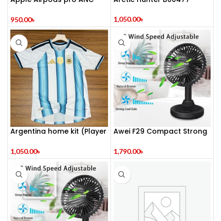
2nd generation
1,050.00
৳
950.00
৳
Argentina home kit (Player
Awei F29 Compact Strong
Adition)
Wind Rechar
1,050.00
৳
1,790.00
৳