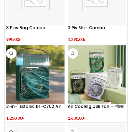
3 Pics Bag Combo
3 Pis Shirt Combo
Pack(Black)
1,290.00
৳
990.00
৳
3-in-1 Extonic ET-C702 Air
Air Cooling USB Fan – গরীবের
Cooling USB Fan
এসি !
1,250.00
৳
1,600.00
৳