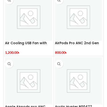
Air Cooling USB Fan with
AirPods Pro ANC 2nd Gen
LED Night Light Water Fan
Premium Quality
1,200.00
৳
800.00
৳
Apple Airpods pro ANC
Arctic Hunter B00477