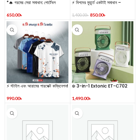
*🔥 গরমের সেরা সমাধান: পোর্টেবল
⚡ বিপদের মুহূর্তে একটাই সমাধান –
রিচার্জেবল ফোল্ডিং ফ্যান! 🔥
পাওয়ারফুল সেলফ ডিফেন্স গ্যাজেট💥
Self-Defense Mini Pocket
650.00
৳
850.00
৳
1,400.00
৳
Stun Gun 801💥
⚡️ স্টাইল এবং আরামের পারফেক্ট কম্বিনেশন!
❄️ 3-in-1 Extonic ET-C702
৫টি প্রিমিয়াম স্পোর্টস টি-শার্ট।
Air Cooling USB Fan – গরীবের
এসি ! ❄️
990.00
৳
1,490.00
৳