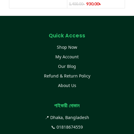
Flashlight 928 Type USA
930.00
৳
1,400.00
৳
980000K Volt –
Rechargeable
Quick Access
Shop Now
My Account
Our Blog
Refund & Return Policy
About Us
পাইকারী দোকান
📍 Dhaka, Bangladesh
📞
01818674559