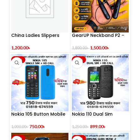
China Ladies Slippers
GearUP Neckband P2 –
Black
1,200.00
৳
1,500.00
৳
1,800.00
৳
-25%
-28%
Nokia 105 Button Mobile
Nokia 110 Dual Sim
(2014)
Button Mobile
(Refurbished)
750.00
৳
899.00
৳
1,000.00
৳
1,250.00
৳
-22%
-22%