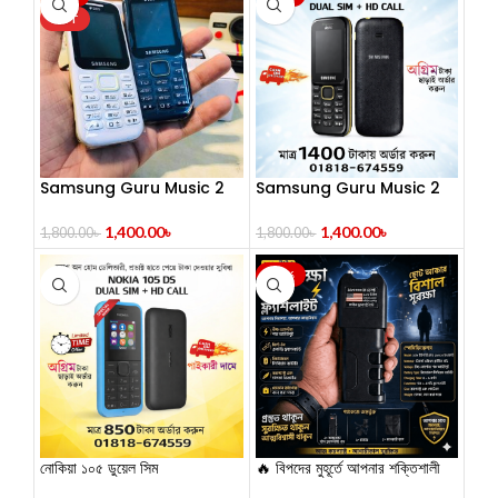
HOT
Samsung Guru Music 2
Samsung Guru Music 2
Dual Sim (Refurbished)
Feature Phone
1,400.00
৳
1,400.00
৳
1,800.00
৳
1,800.00
৳
-34%
নোকিয়া ১০৫ ডুয়েল সিম
🔥 বিপদের মুহূর্তে আপনার শক্তিশালী
সঙ্গীSelf Defense Stun