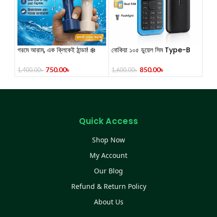
গরমে আরাম, এক ক্লিকেই ঠান্ডা! ❄️
নোকিয়া ১০৫ ডুয়েল সিম Type-B
ছোট ফ্যান, বড় পাওয়ার! High-
চার্জারের বাটন মোবাইল
Speed Turbo Handheld
750.00
৳
850.00
৳
1,400.00
৳
1,600.00
৳
Mini Fan
Quick Access
Shop Now
My Account
Our Blog
Refund & Return Policy
About Us