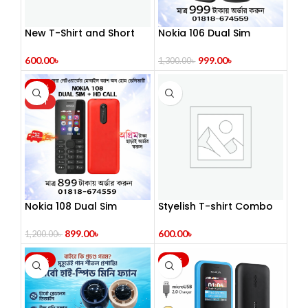
New T-Shirt and Short
Nokia 106 Dual Sim
Pant Combo
Button Mobile
600.00
৳
999.00
৳
1,300.00
৳
-25%
HOT
Nokia 108 Dual Sim
Styelish T-shirt Combo
899.00
৳
600.00
৳
1,200.00
৳
-46%
-47%