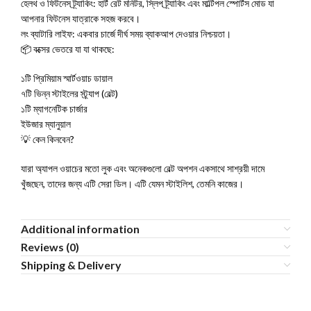
হেলথ ও ফিটনেস ট্র্যাকিং: হার্ট রেট মনিটর, স্লিপ ট্র্যাকিং এবং মাল্টিপল স্পোর্টস মোড যা
আপনার ফিটনেস যাত্রাকে সহজ করবে।
লং ব্যাটারি লাইফ: একবার চার্জে দীর্ঘ সময় ব্যাকআপ দেওয়ার নিশ্চয়তা।
📦 বক্সের ভেতরে যা যা থাকছে:
১টি প্রিমিয়াম স্মার্টওয়াচ ডায়াল
৭টি ভিন্ন স্টাইলের স্ট্র্যাপ (বেল্ট)
১টি ম্যাগনেটিক চার্জার
ইউজার ম্যানুয়াল
💡 কেন কিনবেন?
যারা অ্যাপল ওয়াচের মতো লুক এবং অনেকগুলো বেল্ট অপশন একসাথে সাশ্রয়ী দামে
খুঁজছেন, তাদের জন্য এটি সেরা ডিল। এটি যেমন স্টাইলিশ, তেমনি কাজের।
Additional information
Reviews (0)
Shipping & Delivery