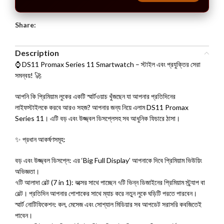
Share:
Description
⌚ DS11 Promax Series 11 Smartwatch – স্টাইল এবং প্রযুক্তির সেরা
সমন্বয়! 🚀
আপনি কি প্রিমিয়াম লুকের একটি স্মার্টওয়াচ খুঁজছেন যা আপনার প্রতিদিনের
লাইফস্টাইলকে করবে আরও সহজ? আপনার জন্য নিয়ে এলাম DS11 Promax
Series 11। এটি বড় এবং উজ্জ্বল ডিসপ্লেসহ সব আধুনিক ফিচারে ঠাসা।
✨ প্রধান আকর্ষণসমূহ:
বড় এবং উজ্জ্বল ডিসপ্লে: এর ‘Big Full Display’ আপনাকে দিবে প্রিমিয়াম ভিউয়িং
অভিজ্ঞতা।
৭টি আলাদা বেল্ট (7 in 1): বক্সের সাথে পাচ্ছেন ৭টি ভিন্ন ডিজাইনের প্রিমিয়াম স্ট্র্যাপ বা
বেল্ট। প্রতিদিন আপনার পোশাকের সাথে ম্যাচ করে নতুন লুকে ঘড়িটি পরতে পারবেন।
স্মার্ট নোটিফিকেশন: কল, মেসেজ এবং সোশ্যাল মিডিয়ার সব আপডেট সরাসরি কবজিতেই
পাবেন।