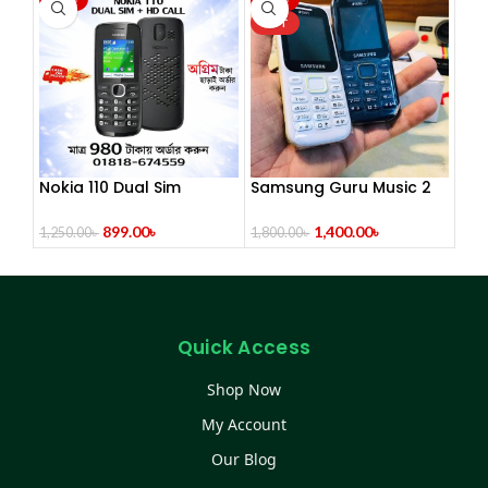
HOT
Nokia 110 Dual Sim
Samsung Guru Music 2
Button Mobile
Dual Sim (Refurbished)
(Refurbished)
899.00
৳
1,400.00
৳
1,250.00
৳
1,800.00
৳
Quick Access
Shop Now
My Account
Our Blog