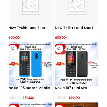
New T-Shirt and Short
New T-Shirt and Short
Pant Combo
Pant Set For Men
600.00
৳
600.00
৳
-25%
-22%
HOT
Nokia 105 Button Mobile
Nokia 107 Dual Sim
(2014)
(Refurbished)
750.00
৳
899.00
৳
1,000.00
৳
1,150.00
৳
-28%
-22%