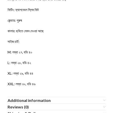
​ফিটিং: ফ্যাশনেবল স্লিম ফিট
​জেন্ডার: পুরুষ
​কালার: ছবিতে যেমন দেওয়া আছে
​সাইজ চার্ট:
​M: লম্বা ২৭, বডি ৪০
​L: লম্বা ২৮, বডি ৪২
​XL: লম্বা ২৯, বডি ৪৪
​XXL: লম্বা ৩০, বডি ৪৬
Additional information
Reviews (0)