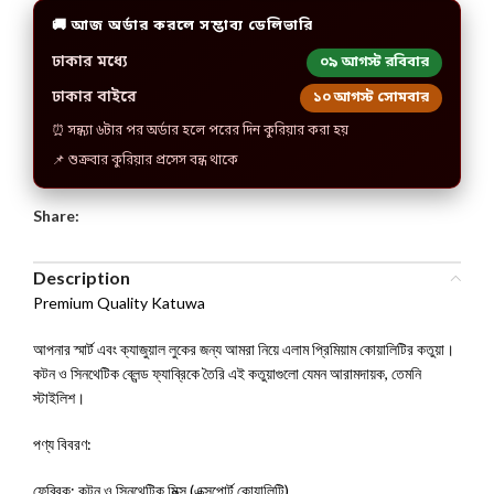
🚚 আজ অর্ডার করলে সম্ভাব্য ডেলিভারি
ঢাকার মধ্যে
০৯ আগস্ট রবিবার
ঢাকার বাইরে
১০ আগস্ট সোমবার
⏰ সন্ধ্যা ৬টার পর অর্ডার হলে পরের দিন কুরিয়ার করা হয়
📌 শুক্রবার কুরিয়ার প্রসেস বন্ধ থাকে
Share:
Description
Premium Quality Katuwa
​আপনার স্মার্ট এবং ক্যাজুয়াল লুকের জন্য আমরা নিয়ে এলাম প্রিমিয়াম কোয়ালিটির কতুয়া।
কটন ও সিনথেটিক ব্লেন্ড ফ্যাব্রিকে তৈরি এই কতুয়াগুলো যেমন আরামদায়ক, তেমনি
স্টাইলিশ।
​পণ্য বিবরণ:
​ফেব্রিক: কটন ও সিনথেটিক মিক্স (এক্সপোর্ট কোয়ালিটি)