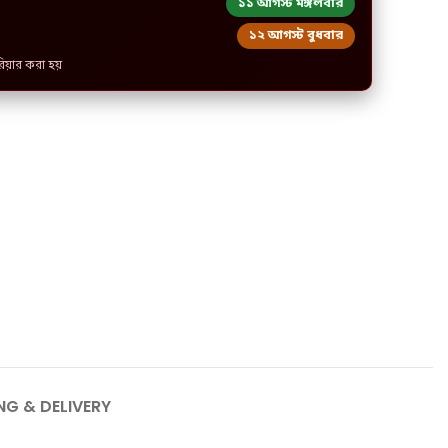
১১ আগস্ট মঙ্গলবার
১২ আগস্ট বুধবার
রিয়ার করা হয়
NG & DELIVERY