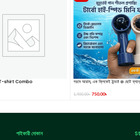
 T-shirt Combo
গরমে আরাম, এক ক্লিকেই ঠান্ডা! ❄️ ছোট ফ্যান
High-Speed Turbo Handheld 
750.00
৳
1,400.00
৳
পাইকারী দোকান
S