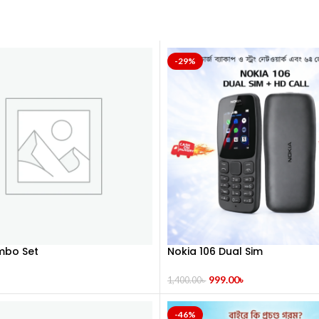
-29%
bo Set
Nokia 106 Dual Sim
999.00
৳
1,400.00
৳
-46%