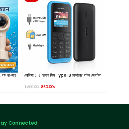
, বড় পাওয়ার!
নোকিয়া ১০৫ ডুয়েল সিম Type-B চার্জারের বাটন মোবাইল
Mini Fan
850.00
৳
1,600.00
৳
tay Connected