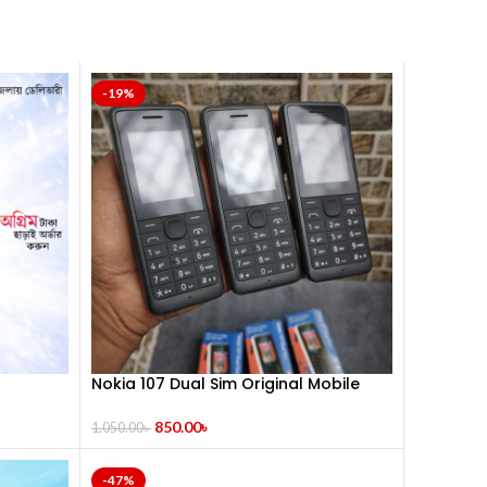
-19%
Nokia 107 Dual Sim Original Mobile
850.00
৳
1,050.00
৳
-47%