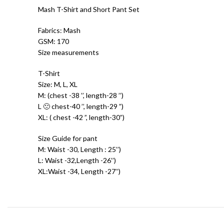
Mash T-Shirt and Short Pant Set
Fabrics: Mash
GSM: 170
Size measurements
T-Shirt
Size: M, L, XL
M: (chest -38 ’’, length-28 ’’)
L 🙁 chest-40 ’’, length-29 ”)
XL: ( chest -42 ”, length-30”)
Size Guide for pant
M: Waist -30, Length : 25’’)
L: Waist -32,Length -26’’)
XL:Waist -34, Length -27’’)