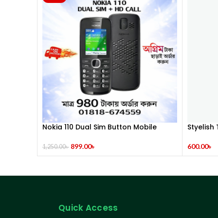
Nokia 110 Dual Sim Button Mobile
Styelish
(Refurbished)
600.00
৳
899.00
৳
1,250.00
৳
Quick Access