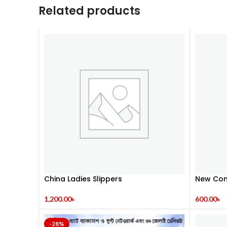
Related products
China Ladies Slippers
New Com
1,200.00
৳
600.00
৳
-28%